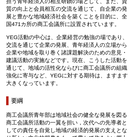
担う青年経済人の相互研鑽の場として、また、資
質の向上と会員相互の交流を通じて、自企業の発
展と豊かな地域経済社会を築くことを目的に、全
国471カ所の商工会議所に設置されています。
YEG活動の中心は、企業経営の勉強の場であり、
交流を通じて企業の発展、青年経済人の立場から
企業や地域を取り巻く諸課題解決のための意見・
建議活動の実施などです。現在、こうした活動を
通じて、地域の活性化ならびに商工会議所の組織
強化に寄与など、YEGに対する期待は、ますます
大きくなっています。
要綱
商工会議所青年部は地域社会の健全な発展を図る
商工会議所活動の一翼を担い，次代への先導者と
しての責任を自覚し地域の経済的発展の支えとな