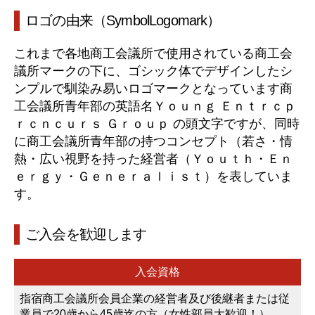
ロゴの由来（SymbolLogomark）
これまで各地商工会議所で使用されている商工会
議所マークの下に、ゴシック体でデザインしたシ
ンプルで馴染み易いロゴマークとなっています商
工会議所青年部の英語名Ｙｏｕｎｇ Ｅｎｔｒｃｐ
ｒｃｎｃｕｒｓ Ｇｒｏｕｐ の頭文字ですが、同時
に商工会議所青年部の持つコンセプト（若さ・情
熱・広い視野を持った経営者（Ｙｏｕｔｈ・Ｅｎ
ｅｒｇｙ・Ｇｅｎｅｒａｌｉｓｔ）を表していま
す。
ご入会を歓迎します
入会資格
指宿商工会議所会員企業の経営者及び後継者または従
業員で20歳から45歳迄の方（女性部員大歓迎！）