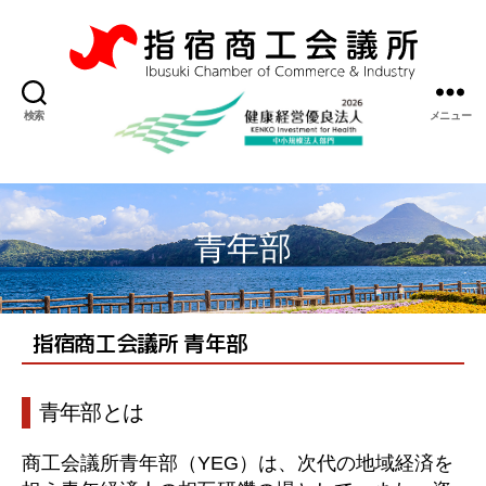
指
宿
検索
メニュー
商
工
会
議
所
青年部
指宿商工会議所 青年部
青年部とは
商工会議所青年部（YEG）は、次代の地域経済を