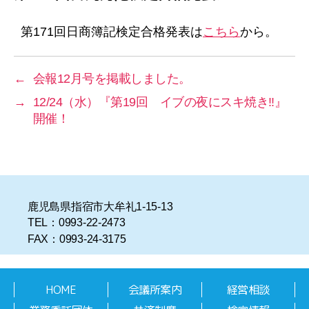
リ
ー
第171回日商簿記検定合格発表は
こちら
から。
←
会報12月号を掲載しました。
→
12/24（水）『第19回 イブの夜にスキ焼き‼』
開催！
鹿児島県指宿市大牟礼1-15-13
TEL：0993-22-2473
FAX：0993-24-3175
HOME
会議所案内
経営相談