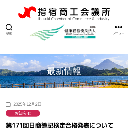
指
宿
検索
メニュー
商
工
会
議
所
最新情報
2025年12月2日
投
稿
カ
お知らせ
日
テ
第171回日商簿記検定合格発表について
ゴ