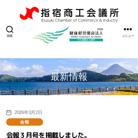
指
宿
検索
メニュー
商
工
会
議
所
最新情報
2026年3月2日
投
稿
カ
会報
日
テ
会報３月号を掲載しました。
ゴ