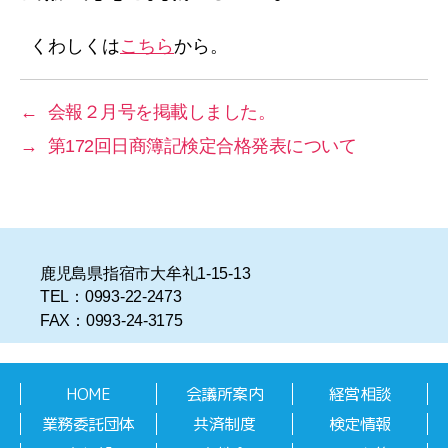
リ
ー
くわしくは
こちら
から。
←
会報２月号を掲載しました。
→
第172回日商簿記検定合格発表について
鹿児島県指宿市大牟礼1-15-13
TEL：0993-22-2473
FAX：0993-24-3175
HOME
会議所案内
経営相談
業務委託団体
共済制度
検定情報