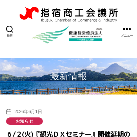
指
宿
検索
メニュー
商
工
会
議
所
最新情報
2026年6月1日
投
稿
カ
お知らせ
日
テ
６/２(火)『観光ＤＸセミナー』開催延期の
ゴ