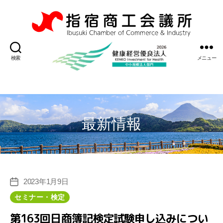
指
宿
検索
メニュー
商
工
会
議
所
最新情報
2023年1月9日
投
稿
カ
セミナー・検定
日
テ
第163回日商簿記検定試験申し込みについ
ゴ