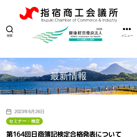
指
宿
検索
メニュー
商
工
会
議
所
最新情報
2023年6月26日
投
稿
カ
セミナー・検定
日
テ
第164回日商簿記検定合格発表について
ゴ