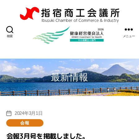
指
宿
検索
メニュー
商
工
会
議
所
最新情報
2024年3月1日
投
稿
カ
会報
日
テ
会報3月号を掲載しました。
ゴ