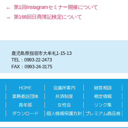
←
第1回Instagramセミナー開催について
→
第168回日商簿記検定について
鹿児島県指宿市大牟礼1-15-13
TEL：0993-22-2473
FAX：0993-24-3175
HOME
会議所案内
経営相談
業務委託団体
共済制度
検定情報
青年部
女性会
リンク集
ダウンロード
個人情報保護方針
プレミアム商品券