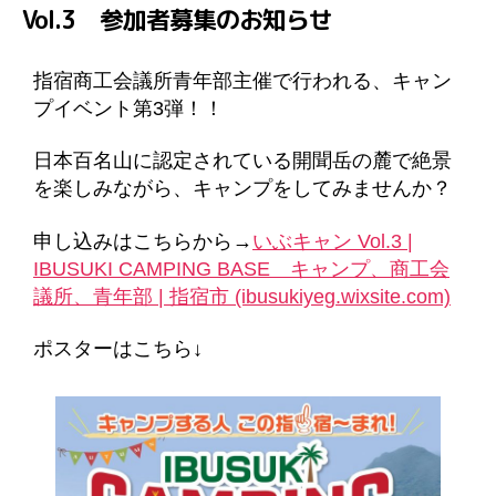
Vol.3 参加者募集のお知らせ
リ
ー
指宿商工会議所青年部主催で行われる、キャン
プイベント第3弾！！
日本百名山に認定されている開聞岳の麓で絶景
を楽しみながら、キャンプをしてみませんか？
申し込みはこちらから→
いぶキャン Vol.3 |
IBUSUKI CAMPING BASE キャンプ、商工会
議所、青年部 | 指宿市 (ibusukiyeg.wixsite.com)
ポスターはこちら↓