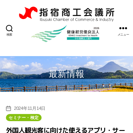
指
宿
検索
メニュー
商
工
会
議
所
最新情報
2024年11月14日
投
稿
カ
セミナー・検定
日
テ
外国人観光客に向けた使えるアプリ・サー
ゴ