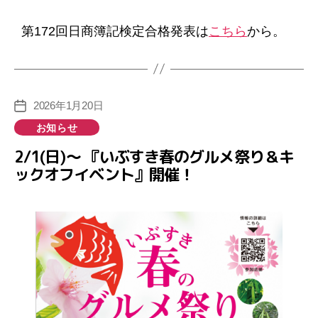
リ
ー
第172回日商簿記検定合格発表は
こちら
から。
2026年1月20日
投
稿
カ
お知らせ
日
テ
2/1(日)～ 『いぶすき春のグルメ祭り＆キ
ゴ
ックオフイベント』開催！
リ
ー