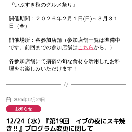
『いぶすき秋のグルメ祭り』
開催期間：２０２６年２月１日(日)～３月３１
日（金）
開催場所：各参加店舗（参加店舗一覧は準備中
です。前回までの参加店舗は
こちら
から。）
各参加店舗にて指宿の旬な食材を活用したお料
理をお楽しみいただけます！
2025年12月24日
投
稿
カ
お知らせ
日
テ
12/24（水）『第19回 イブの夜にスキ焼
ゴ
き‼』プログラム変更に関して
リ