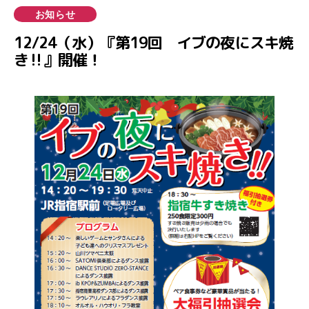
稿
カ
お知らせ
日
テ
12/24（水）『第19回 イブの夜にスキ焼
ゴ
き‼』開催！
リ
ー