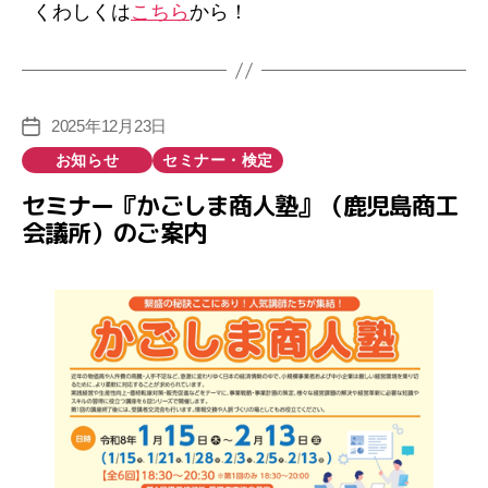
くわしくは
こちら
から！
2025年12月23日
投
稿
カ
お知らせ
セミナー・検定
日
テ
セミナー『かごしま商人塾』（鹿児島商工
ゴ
会議所）のご案内
リ
ー