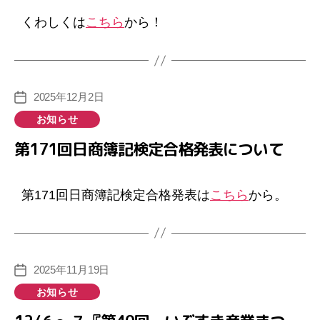
くわしくは
こちら
から！
2025年12月2日
投
稿
カ
お知らせ
日
テ
第171回日商簿記検定合格発表について
ゴ
リ
ー
第171回日商簿記検定合格発表は
こちら
から。
2025年11月19日
投
稿
カ
お知らせ
日
テ