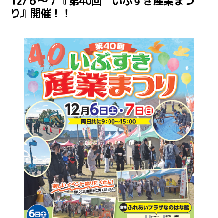
12/６～７『第40回 いぶすき産業まつ
ゴ
り』開催！！
リ
ー