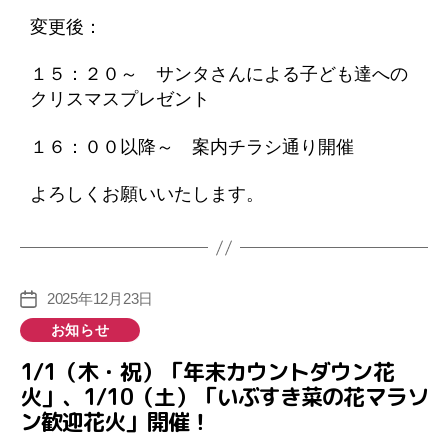
変更後：
１５：２０～ サンタさんによる子ども達への
クリスマスプレゼント
１６：００以降～ 案内チラシ通り開催
よろしくお願いいたします。
2025年12月23日
投
稿
カ
お知らせ
日
テ
1/1（木・祝）「年末カウントダウン花
ゴ
火」、1/10（土）「いぶすき菜の花マラソ
リ
ン歓迎花火」開催！
ー