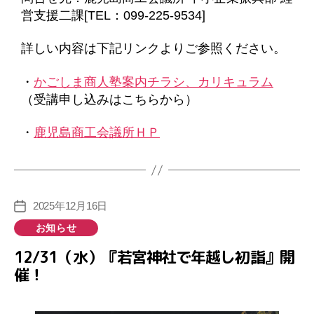
営支援二課[TEL：099-225-9534]
詳しい内容は下記リンクよりご参照ください。
・
かごしま商人塾案内チラシ、カリキュラム
（受講申し込みはこちらから）
・
鹿児島商工会議所ＨＰ
2025年12月16日
投
稿
カ
お知らせ
日
テ
12/31（水）『若宮神社で年越し初詣』開
ゴ
催！
リ
ー