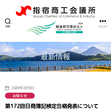
指
宿
検索
メニュー
商
工
会
議
所
最新情報
2026年3月9日
投
稿
カ
お知らせ
日
テ
第172回日商簿記検定合格発表について
ゴ