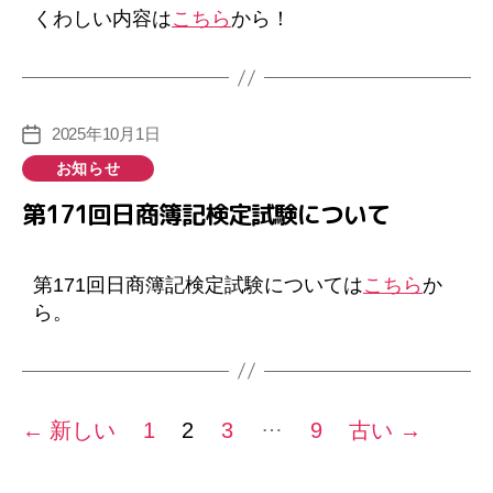
くわしい内容は
こちら
から！
2025年10月1日
投
稿
カ
お知らせ
日
テ
第171回日商簿記検定試験について
ゴ
リ
ー
第171回日商簿記検定試験については
こちら
か
ら。
投
…
←
新しい
1
2
3
9
古い
→
稿