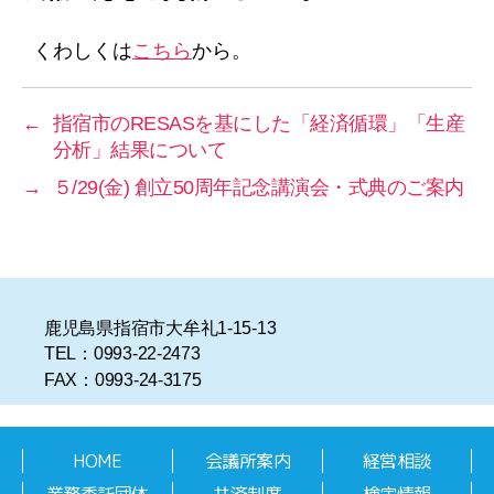
リ
ー
くわしくは
こちら
から。
←
指宿市のRESASを基にした「経済循環」「生産
分析」結果について
→
５/29(金) 創立50周年記念講演会・式典のご案内
鹿児島県指宿市大牟礼1-15-13
TEL：0993-22-2473
FAX：0993-24-3175
HOME
会議所案内
経営相談
業務委託団体
共済制度
検定情報