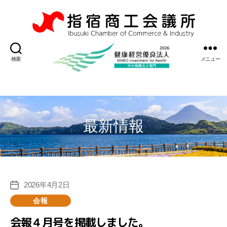
指
宿
検索
メニュー
商
工
会
議
所
最新情報
2026年4月2日
投
稿
カ
会報
日
テ
会報４月号を掲載しました。
ゴ