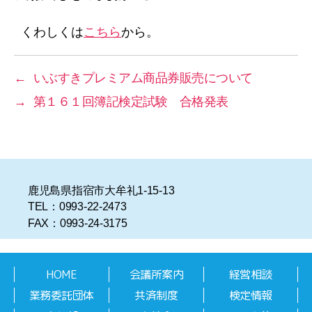
リ
ー
くわしくは
こちら
から。
←
いぶすきプレミアム商品券販売について
→
第１６１回簿記検定試験 合格発表
鹿児島県指宿市大牟礼1-15-13
TEL：0993-22-2473
FAX：0993-24-3175
HOME
会議所案内
経営相談
業務委託団体
共済制度
検定情報