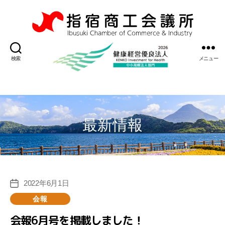
指
宿
検索
メニュー
商
工
会
議
所
最新情報
2022年6月1日
投
稿
カ
会報
日
テ
会報6月号を掲載しました！
ゴ